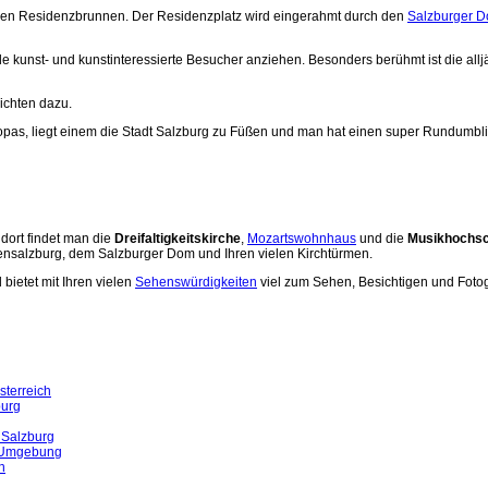
cken Residenzbrunnen. Der Residenzplatz wird eingerahmt durch den
Salzburger 
ele kunst- und kunstinteressierte Besucher anziehen. Besonders berühmt ist die allj
ichten dazu.
opas, liegt einem die Stadt Salzburg zu Füßen und man hat einen super Rundumbl
 dort findet man die
Dreifaltigkeitskirche
,
Mozartswohnhaus
und die
Musikhochsc
hensalzburg, dem Salzburger Dom und Ihren vielen Kirchtürmen.
bietet mit Ihren vielen
Sehenswürdigkeiten
viel zum Sehen, Besichtigen und Fotog
sterreich
burg
 Salzburg
d Umgebung
n