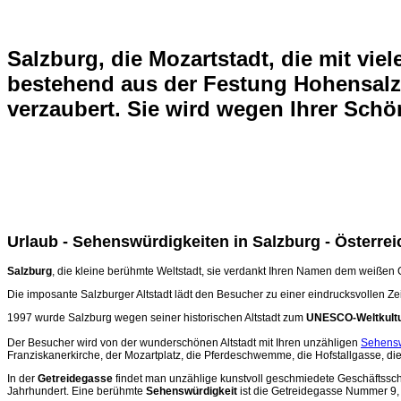
Salzburg, die Mozartstadt
, die mit vie
bestehend aus der
Festung Hohensal
verzaubert. Sie wird wegen Ihrer Sch
Urlaub - Sehenswürdigkeiten in Salzburg - Österrei
Salzburg
, die kleine berühmte Weltstadt, sie verdankt Ihren Namen dem weiße
Die imposante Salzburger Altstadt lädt den Besucher zu einer eindrucksvollen Ze
1997 wurde Salzburg wegen seiner historischen Altstadt zum
UNESCO-Weltkult
Der Besucher wird von der wunderschönen Altstadt mit Ihren unzähligen
Sehensw
Franziskanerkirche, der Mozartplatz, die Pferdeschwemme, die Hofstallgasse, di
In der
Getreidegasse
findet man unzählige kunstvoll geschmiedete Geschäftssch
Jahrhundert. Eine berühmte
Sehenswürdigkeit
ist die Getreidegasse Nummer 9