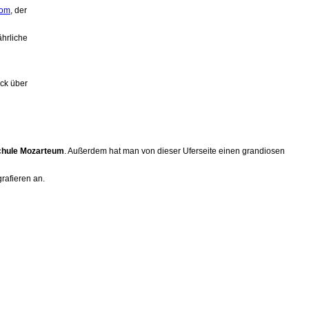
Dom
, der
ährliche
ick über
hule Mozarteum
. Außerdem hat man von dieser Uferseite einen grandiosen
rafieren an.