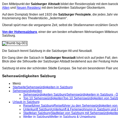
Den Mittelpunkt der
Salzburger Altstadt
bildet der Residenzplatz mit dem baro
Alten
und
Neuen Residenz
mit dem berühmten Salzburger Glockenturm.
Auf dem Domplatz finden seit 1920 die
Salzburger Festspiele
, die jedes Jahr vi
Inszenierung des Theaterstücks „Jedermann“.
Überall spürt man die vergangene Zeit, selbst die Straßennamen erzählen Gesch
Von der Hohensalzburg
, einer der am besten erhaltenen Wehranlagen Mitteleur
Salzburg.
Die Salzach trennt Salzburg in die Salzburger Alt und Neustadt.
Ein Gang über die Salzach in
Salzburger Neustadt
lohnt sich auf jeden Fall, den
Blick über die Silhouette der Salzburger Altstadt bestehend aus der Festung Ho
Salzburg ist eine der schönsten Städte Europas. Sie hat ein besonderen Flair und 
Sehenswürdigkeiten Salzburg
Menü
Startseite
Sehenswürdigkeiten in Salzburg
Sehenswürdigkeiten
Sehenswürdigkeiten Salzburg
Sehenswürdigkeiten in Salzburg - Ö
Top 10 Sehenswürdigkeiten
Top 10 Sehenswürdigkeiten von Salz
Urlaub in Salzburg
Reiseführer Salzburg
Reiseführer zu den Sehenswürdigkeiten von
Unterkunft Salzburg
Unterkunft & Ferienwohnung in Salzburg un
Stadtplan Salzburg
Stadtplan von Salzburg mit Sehenswürdigkeite
Wetter in Salzburg
Wetter in Salzburg & Umgebung