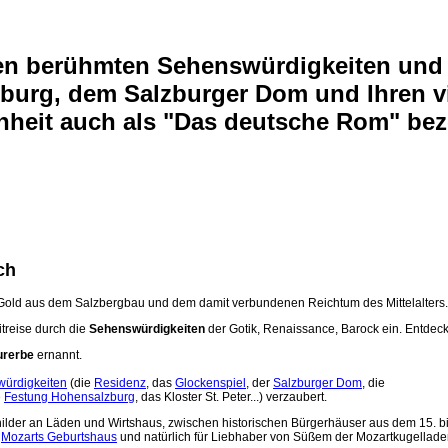
len
berühmten Sehenswürdigkeiten
und 
zburg
, dem
Salzburger Dom
und Ihren v
önheit auch als "Das deutsche Rom" bez
ch
n Gold aus dem Salzbergbau und dem damit verbundenen Reichtum des Mittelalters.
itreise durch die
Sehenswürdigkeiten
der Gotik, Renaissance, Barock ein. Entdec
urerbe
ernannt.
ürdigkeiten
(die
Residenz
, das
Glockenspiel
, der
Salzburger Dom
, die
e
Festung Hohensalzburg
, das Kloster St. Peter...) verzaubert.
ilder an Läden und Wirtshaus, zwischen historischen Bürgerhäuser aus dem 15. bi
,
Mozarts Geburtshaus
und natürlich für Liebhaber von Süßem der Mozartkugellade