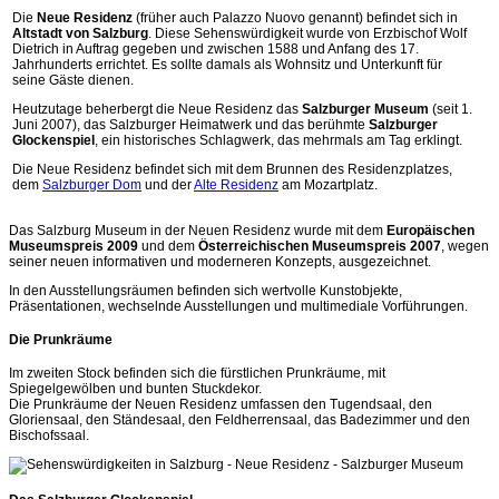
Die
Neue Residenz
(früher auch Palazzo Nuovo genannt) befindet sich in
Altstadt von Salzburg
. Diese Sehenswürdigkeit wurde von Erzbischof Wolf
Dietrich in Auftrag gegeben und zwischen 1588 und Anfang des 17.
Jahrhunderts errichtet. Es sollte damals als Wohnsitz und Unterkunft für
seine Gäste dienen.
Heutzutage beherbergt die Neue Residenz das
Salzburger Museum
(seit 1.
Juni 2007), das Salzburger Heimatwerk und das berühmte
Salzburger
Glockenspiel
, ein historisches Schlagwerk, das mehrmals am Tag erklingt.
Die Neue Residenz befindet sich mit dem Brunnen des Residenzplatzes,
dem
Salzburger Dom
und der
Alte Residenz
am Mozartplatz.
Das Salzburg Museum in der Neuen Residenz wurde mit dem
Europäischen
Museumspreis 2009
und dem
Österreichischen Museumspreis 2007
, wegen
seiner neuen informativen und moderneren Konzepts, ausgezeichnet.
In den Ausstellungsräumen befinden sich wertvolle Kunstobjekte,
Präsentationen, wechselnde Ausstellungen und multimediale Vorführungen.
Die Prunkräume
Im zweiten Stock befinden sich die fürstlichen Prunkräume, mit
Spiegelgewölben und bunten Stuckdekor.
Die Prunkräume der Neuen Residenz umfassen den Tugendsaal, den
Gloriensaal, den Ständesaal, den Feldherrensaal, das Badezimmer und den
Bischofssaal.