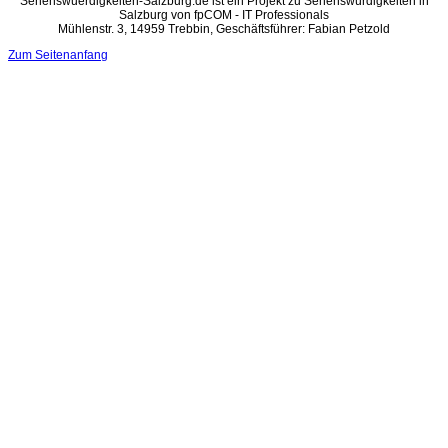
Sehenswuerdigkeiten-Salzburg.de ist ein Projekt zu Sehenswürdigkeiten in
Salzburg von fpCOM - IT Professionals
Mühlenstr. 3, 14959 Trebbin, Geschäftsführer: Fabian Petzold
Zum Seitenanfang